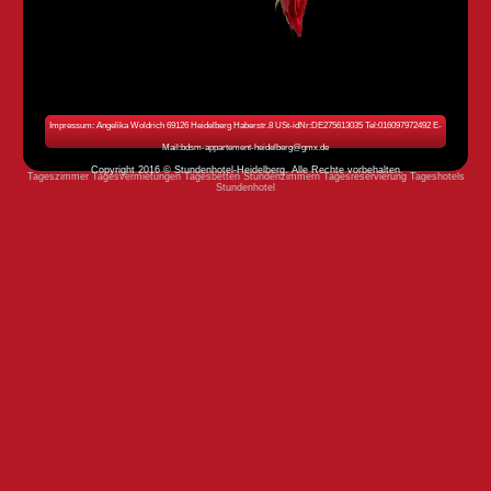
Impressum: Angelika Woldrich 69126 Heidelberg Haberstr.8 USt-idNr:DE275613035 Tel:016097972492 E-
Mail:bdsm-appartement-heidelberg@gmx.de
Copyright 2016 © Stundenhotel-Heidelberg. Alle Rechte vorbehalten.
Tageszimmer Tagesvermietungen Tagesbetten Stundenzimmern Tagesreservierung Tageshotels
Stundenhotel