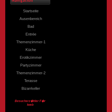
Navigation
Startseite
Ausenbereich
Bad
Entrée
Themenzimmer-1
Küche
Erotikzimmer
Partyzimmer
Themenzimmer-2
Terasse
Bizarrkeller
Besucherz�hler F�r
Iweb